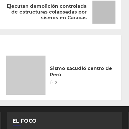
n
Ejecutan demolición controlada
Entrada
Siguiente
de estructuras colapsadas por
sismos en Caracas
anterior:
entrada:
n
Sismo sacudió centro de
Perú
0
EL FOCO