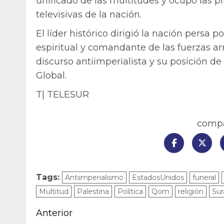
unificado de las multitudes y ocupó las p
televisivas de la nación.
El líder histórico dirigió la nación persa 
espiritual y comandante de las fuerzas a
discurso antiimperialista y su posición de
Global.
T| TELESUR
compar
Tags:
Antiimperialismo
EstadosUnidos
funeral
Multitud
Palestina
Política
Qom
religión
Sur
Navegación
Anterior