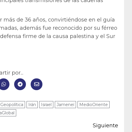
rincipales transmisiones de las cadenas
por más de 36 años, convirtiéndose en el guía
rmadas, además fue reconocido por su férreo
 defensa firme de la causa palestina y el Sur
tir por...
Geopolítica
Irán
Israel
Jameneí
MedioOriente
aGlobal
Siguiente