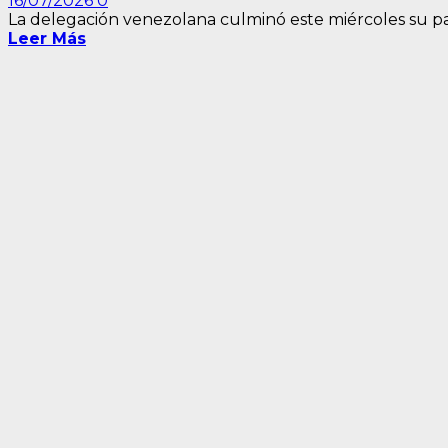
16/07/2026
0
La delegación venezolana culminó este miércoles su par
Leer Más