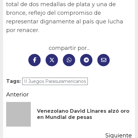
total de dos medallas de plata y una de
bronce, reflejo del compromiso de
representar dignamente al país que lucha
por renacer.
compartir por...
Tags:
II Juegos Parasuramericanos
Navegación
Anterior
de
Venezolano David Linares alzó oro
En
entradas
en Mundial de pesas
an
Siguiente