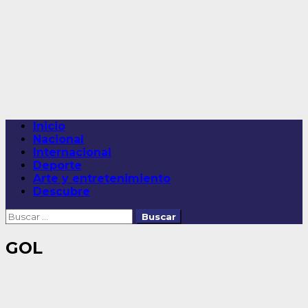
Saltar
al
contenido
Menú
Inicio
principal
Nacional
Internacional
Deporte
Arte y entretenimiento
Descubre
Buscar:
GOL