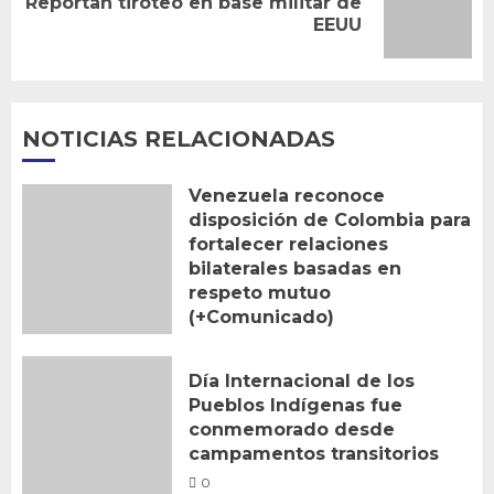
Reportan tiroteo en base militar de
Siguiente
EEUU
entrada:
NOTICIAS RELACIONADAS
Venezuela reconoce
disposición de Colombia para
fortalecer relaciones
bilaterales basadas en
respeto mutuo
(+Comunicado)
0
Día Internacional de los
Pueblos Indígenas fue
conmemorado desde
campamentos transitorios
0