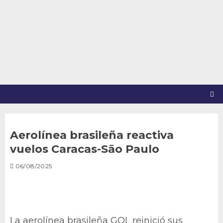
Saltar
al
contenido
Aerolínea brasileña reactiva
vuelos Caracas-Sāo Paulo
06/08/2025
La aerolínea brasileña GOL reinició sus