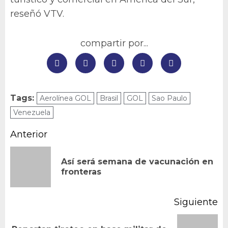
reseñó VTV.
compartir por...
Tags:
Aerolínea GOL
Brasil
GOL
Sao Paulo
Venezuela
Navegación
Anterior
de
Así será semana de vacunación en
En
entradas
fronteras
an
Siguiente