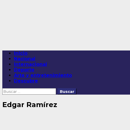
Saltar
al
contenido
Menú
Inicio
principal
Nacional
Internacional
Deporte
Arte y entretenimiento
Descubre
Buscar:
Edgar Ramírez