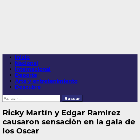
Saltar
al
contenido
Menú
Inicio
principal
Nacional
Internacional
Deporte
Arte y entretenimiento
Descubre
Buscar:
Ricky Martín y Edgar Ramírez
causaron sensación en la gala de
los Oscar