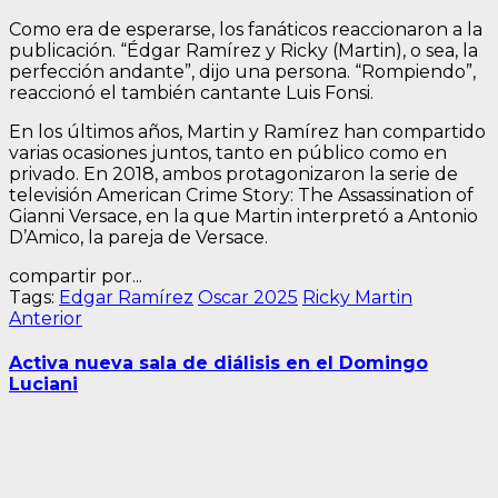
Como era de esperarse, los fanáticos reaccionaron a la
publicación. “Édgar Ramírez y Ricky (Martin), o sea, la
perfección andante”, dijo una persona. “Rompiendo”,
reaccionó el también cantante Luis Fonsi.
En los últimos años, Martin y Ramírez han compartido
varias ocasiones juntos, tanto en público como en
privado. En 2018, ambos protagonizaron la serie de
televisión American Crime Story: The Assassination of
Gianni Versace, en la que Martin interpretó a Antonio
D’Amico, la pareja de Versace.
compartir por...
Tags:
Edgar Ramírez
Oscar 2025
Ricky Martin
Navegación
Entrada
Anterior
anterior:
de
Activa nueva sala de diálisis en el Domingo
entradas
Luciani