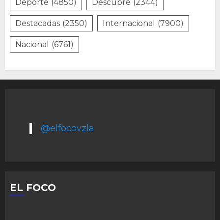
Deporte
(4850)
Descubre
(2344)
Destacadas
(2350)
Internacional
(7900)
Nacional
(6761)
@elfocovzla
EL FOCO