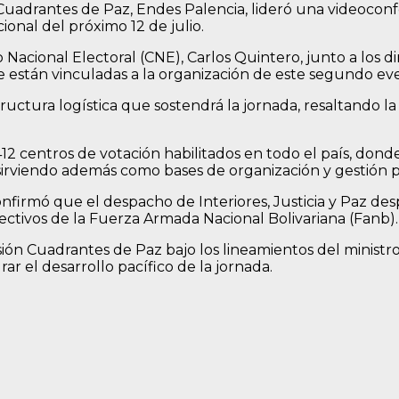
uadrantes de Paz, Endes Palencia, lideró una videoconfe
onal del próximo 12 de julio.
Nacional Electoral (CNE), Carlos Quintero, junto a los di
e están vinculadas a la organización de este segundo eve
structura logística que sostendrá la jornada, resaltando l
412 centros de votación habilitados en todo el país, dond
, sirviendo además como bases de organización y gestión p
confirmó que el despacho de Interiores, Justicia y Paz d
fectivos de la Fuerza Armada Nacional Bolivariana (Fanb).
isión Cuadrantes de Paz bajo los lineamientos del minist
rar el desarrollo pacífico de la jornada.