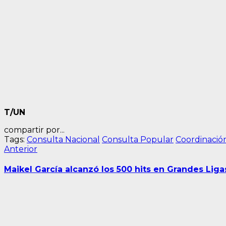
T/UN
compartir por...
Tags:
Consulta Nacional
Consulta Popular
Coordinació
Navegación
Entrada
Anterior
anterior:
de
Maikel García alcanzó los 500 hits en Grandes Liga
entradas