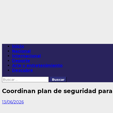
Saltar
al
contenido
Menú
Inicio
principal
Nacional
Internacional
Deporte
Arte y entretenimiento
Descubre
Buscar:
Coordinan plan de seguridad para 
13/06/2026