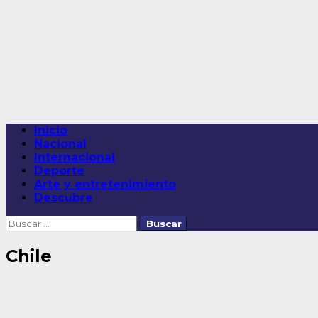
Saltar
al
contenido
Menú
Inicio
principal
Nacional
Internacional
Deporte
Arte y entretenimiento
Descubre
Buscar:
Chile