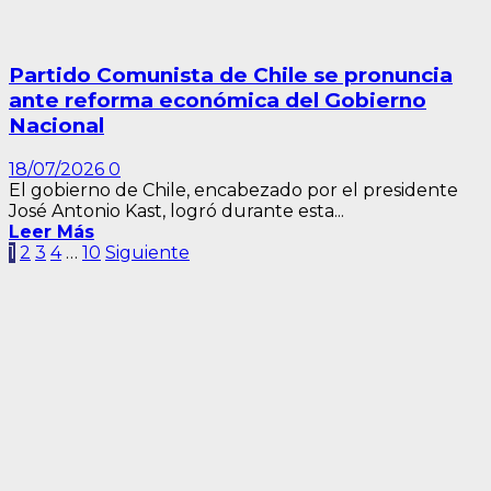
Partido Comunista de Chile se pronuncia
ante reforma económica del Gobierno
Nacional
18/07/2026
0
El gobierno de Chile, encabezado por el presidente
José Antonio Kast, logró durante esta...
Leer Más
Paginación
1
2
3
4
…
10
Siguiente
de
entradas