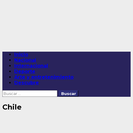
Saltar
al
contenido
Menú
Inicio
principal
Nacional
Internacional
Deporte
Arte y entretenimiento
Descubre
Buscar:
Chile