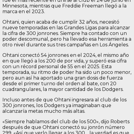
fue el más reciente en unirse al club el 24 de junio en
Minnesota, mientras que Freddie Freeman llegó a la
marca en el 2023.
Ohtani, quien acaba de cumplir 32 años, necesitó
nueve temporadas en las Grandes Ligas para alcanzar
la cifra de 300 jonrones. Siempre ha contado con un
poder descomunal, pero ha llevado esa herramienta a
otro nivel durante sus tres campañas en Los Ángeles.
Ohtani conectó 54 jonrones en el 2024, el mismo año
en que llegó a los 200 de por vida, y superó esa cifra
con un récord personal de 55 en el 2025. Esta
temporada, su ritmo de poder ha sido un poco menor,
pero aun así ha aportado una gran dosis de fuerza
desde el primer turno del orden al bate, con 20
cuadrangulares, la mayor cantidad de los Dodgers.
Incluso antes de que Ohtani ingresara al club de los
300 jonrones, los Dodgers ya imaginaban que
alcanzaría metas mucho más altas.
«Siempre hablamos del club de los 500», dijo Roberts
después de que Ohtani conectó su jonrón número
299. «Así que verlo llegar a los 300… la verdad es que