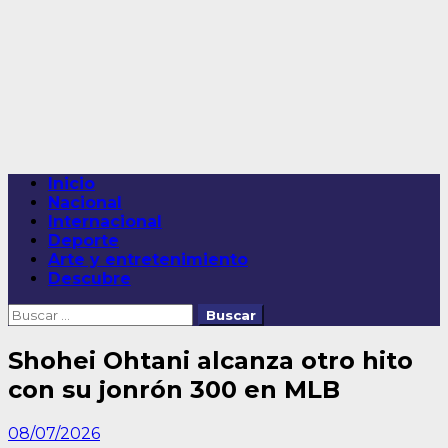
Saltar
al
contenido
Menú
Inicio
principal
Nacional
Internacional
Deporte
Arte y entretenimiento
Descubre
Buscar:
Shohei Ohtani alcanza otro hito
con su jonrón 300 en MLB
08/07/2026