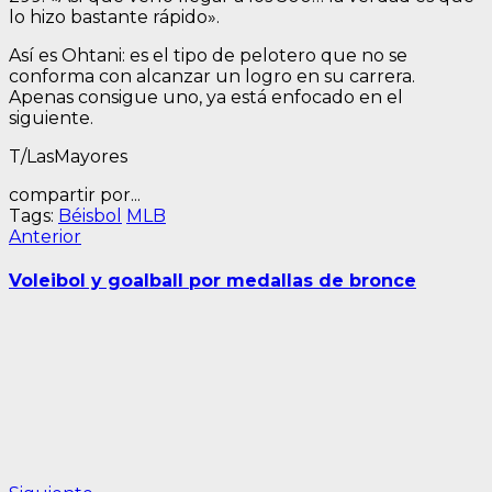
lo hizo bastante rápido».
Así es Ohtani: es el tipo de pelotero que no se
conforma con alcanzar un logro en su carrera.
Apenas consigue uno, ya está enfocado en el
siguiente.
T/LasMayores
compartir por...
Tags:
Béisbol
MLB
Navegación
Entrada
Anterior
anterior:
de
Voleibol y goalball por medallas de bronce
entradas