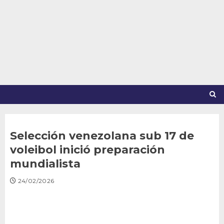
Saltar
al
contenido
Selección venezolana sub 17 de
voleibol inició preparación
mundialista
24/02/2026