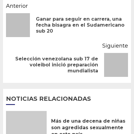
Navegación
Anterior
de
Ganar para seguir en carrera, una
En
fecha bisagra en el Sudamericano
entradas
sub 20
an
Siguiente
Selección venezolana sub 17 de
Siguiente
voleibol inició preparación
mundialista
entrada:
NOTICIAS RELACIONADAS
Más de una decena de niñas
son agredidas sexualmente