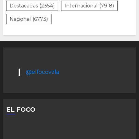
Destacadas
(2354)
Internacional
(7918)
Nacional
(6773)
@elfocovzla
EL FOCO