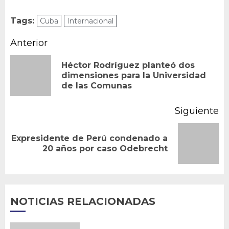
Tags:
Cuba
Internacional
Navegación
Anterior
de
Héctor Rodríguez planteó dos
En
dimensiones para la Universidad
entradas
de las Comunas
an
Siguiente
Expresidente de Perú condenado a
Siguiente
20 años por caso Odebrecht
entrada:
NOTICIAS RELACIONADAS