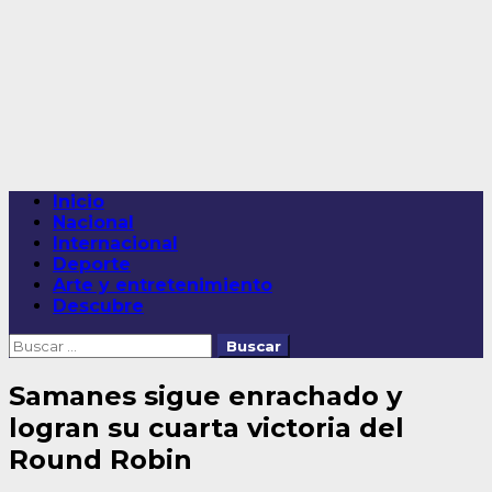
Saltar
al
contenido
Menú
Inicio
principal
Nacional
Internacional
Deporte
Arte y entretenimiento
Descubre
Buscar:
Samanes sigue enrachado y
logran su cuarta victoria del
Round Robin