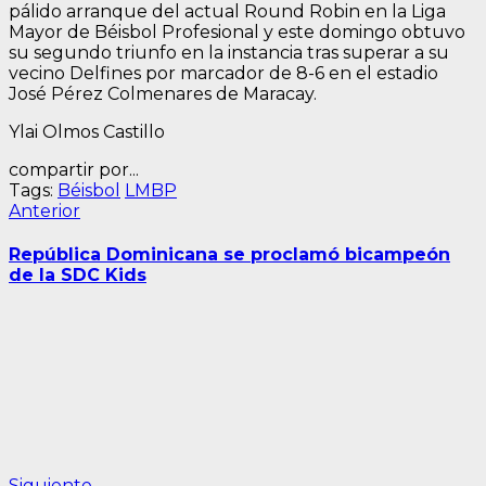
pálido arranque del actual Round Robin en la Liga
Mayor de Béisbol Profesional y este domingo obtuvo
su segundo triunfo en la instancia tras superar a su
vecino Delfines por marcador de 8-6 en el estadio
José Pérez Colmenares de Maracay.
Ylai Olmos Castillo
compartir por...
Tags:
Béisbol
LMBP
Navegación
Entrada
Anterior
anterior:
de
­­­República Dominicana se proclamó bicampeón
entradas
de la SDC Kids
Siguiente
Siguiente