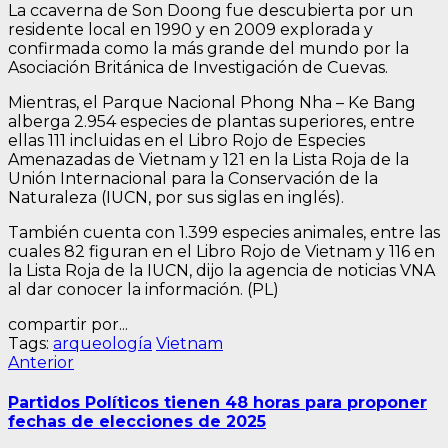
La ccaverna de Son Doong fue descubierta por un
residente local en 1990 y en 2009 explorada y
confirmada como la más grande del mundo por la
Asociación Británica de Investigación de Cuevas.
Mientras, el Parque Nacional Phong Nha – Ke Bang
alberga 2.954 especies de plantas superiores, entre
ellas 111 incluidas en el Libro Rojo de Especies
Amenazadas de Vietnam y 121 en la Lista Roja de la
Unión Internacional para la Conservación de la
Naturaleza (IUCN, por sus siglas en inglés).
También cuenta con 1.399 especies animales, entre las
cuales 82 figuran en el Libro Rojo de Vietnam y 116 en
la Lista Roja de la IUCN, dijo la agencia de noticias VNA
al dar conocer la información. (PL)
compartir por...
Tags:
arqueología
Vietnam
Navegación
Entrada
Anterior
anterior:
de
Partidos Políticos tienen 48 horas para proponer
entradas
fechas de elecciones de 2025