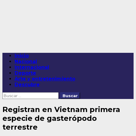
Saltar
al
contenido
Menú
Inicio
principal
Nacional
Internacional
Deporte
Arte y entretenimiento
Descubre
Buscar:
Registran en Vietnam primera
especie de gasterópodo
terrestre