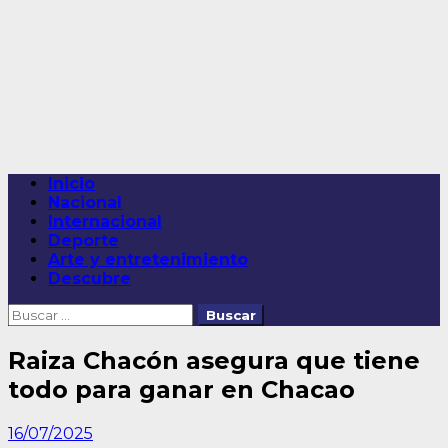
Saltar
al
contenido
Menú
Inicio
principal
Nacional
Internacional
Deporte
Arte y entretenimiento
Descubre
Buscar:
Raiza Chacón asegura que tiene
todo para ganar en Chacao
16/07/2025