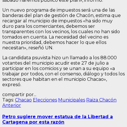
sábado haremos público este plan», informó.
Un nuevo programa de impuestos será una de las
banderas del plan de gestión de Chacón, estima que
recargar al municipio de impuestos «ha sido muy
duro para los comerciantes, debemos ser
transparentes con los vecinos, los cuales no han sido
tomados en cuenta. La necesidad del vecino es
nuestra prioridad, debemos hacer lo que ellos
necesitan», reseñó UN.
La candidata psuvista hizo un llamado a los 88.000
votantes del municipio acudir este 27 de julio a
participar en los comicios y se unan a su equipo «a
trabajar por todos, con el consenso, diálogo y todos los
sectores que habitan en el municipio Chacao»,
expresó.
compartir por...
Tags:
Chacao
Elecciones
Municipales
Raiza Chacón
Navegación
Entrada
Anterior
anterior:
de
Petro sugiere mover estatua de la Libertad a
entradas
Cartagena por esta razón