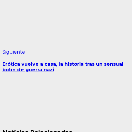
Siguiente
Siguiente
entrada:
Erótica vuelve a casa, la historia tras un sensual
botín de guerra nazi