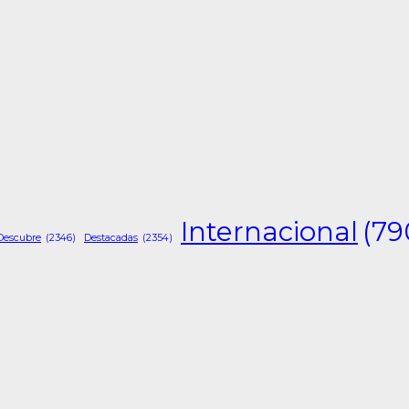
Internacional
(79
Descubre
(2346)
Destacadas
(2354)