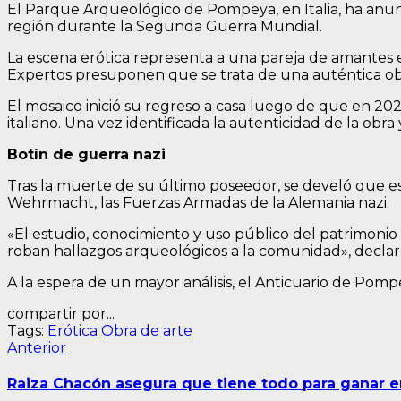
El Parque Arqueológico de Pompeya, en Italia, ha anunc
región durante la Segunda Guerra Mundial.
La escena erótica representa a una pareja de amantes e
Expertos presuponen que se trata de una auténtica obr
El mosaico inició su regreso a casa luego de que en 20
italiano. Una vez identificada la autenticidad de la obra
Botín de guerra nazi
Tras la muerte de su último poseedor, se develó que es
Wehrmacht, las Fuerzas Armadas de la Alemania nazi.
«El estudio, conocimiento y uso público del patrimonio 
roban hallazgos arqueológicos a la comunidad», decla
A la espera de un mayor análisis, el Anticuario de Pomp
compartir por...
Tags:
Erótica
Obra de arte
Navegación
Entrada
Anterior
anterior:
de
Raiza Chacón asegura que tiene todo para ganar 