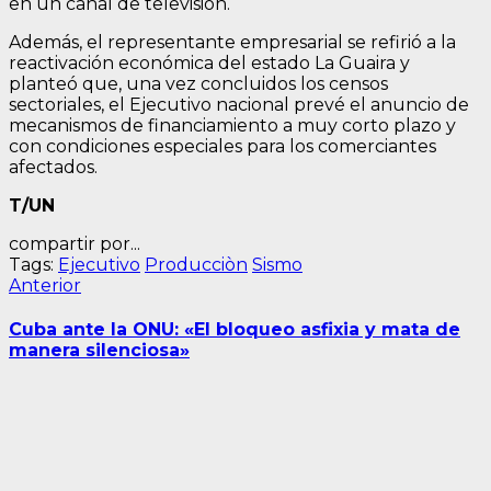
en un canal de televisión.
Además, el representante empresarial se refirió a la
reactivación económica del estado La Guaira y
planteó que, una vez concluidos los censos
sectoriales, el Ejecutivo nacional prevé el anuncio de
mecanismos de financiamiento a muy corto plazo y
con condiciones especiales para los comerciantes
afectados.
T/UN
compartir por...
Tags:
Ejecutivo
Producciòn
Sismo
Navegación
Entrada
Anterior
anterior:
de
Cuba ante la ONU: «El bloqueo asfixia y mata de
entradas
manera silenciosa»