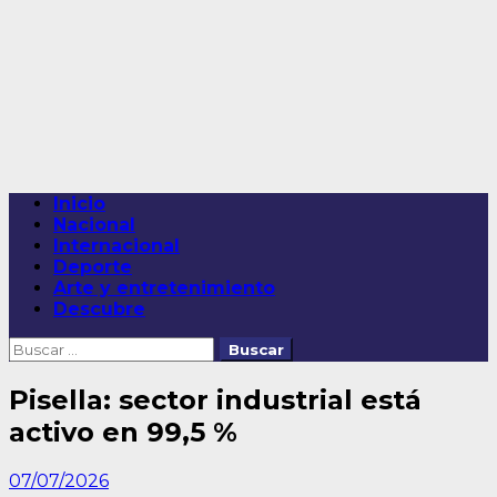
Saltar
al
contenido
Menú
Inicio
principal
Nacional
Internacional
Deporte
Arte y entretenimiento
Descubre
Buscar:
Pisella: sector industrial está
activo en 99,5 %
07/07/2026