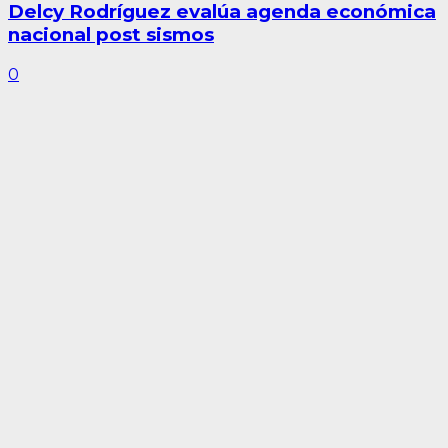
Delcy Rodríguez evalúa agenda económica
nacional post sismos
0