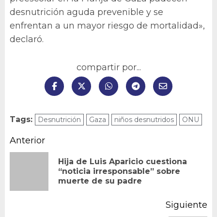
desnutrición aguda prevenible y se
enfrentan a un mayor riesgo de mortalidad»,
declaró.
compartir por...
Tags:
Desnutrición
Gaza
niños desnutridos
ONU
Navegación
Anterior
de
Hija de Luis Aparicio cuestiona
En
“noticia irresponsable” sobre
entradas
muerte de su padre
an
Siguiente