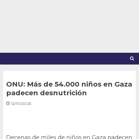
Saltar
al
contenido
ONU: Más de 54.000 niños en Gaza
padecen desnutrición
12/10/2025
Decenas de miles de niños en Gaza padecen