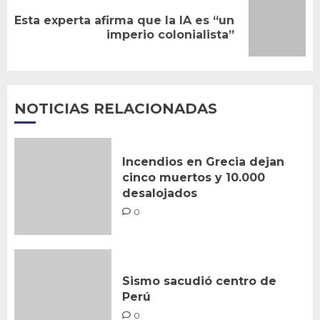
Esta experta afirma que la IA es “un
Siguiente
imperio colonialista”
entrada:
NOTICIAS RELACIONADAS
Incendios en Grecia dejan
cinco muertos y 10.000
desalojados
0
Sismo sacudió centro de
Perú
0