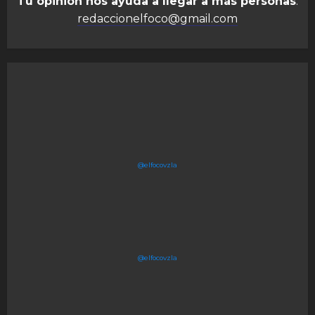
Tu opinión nos ayuda a llegar a más personas
:
redaccionelfoco@gmail.com
@elfocovzla
@elfocovzla