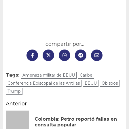
compartir por...
Tags:
Amenaza militar de EEUU
Caribe
Conferencia Episcopal de las Antillas
EEUU
Obispos
Trump
Navegación
Anterior
de
Colombia: Petro reportó fallas en
En
entradas
consulta popular
an