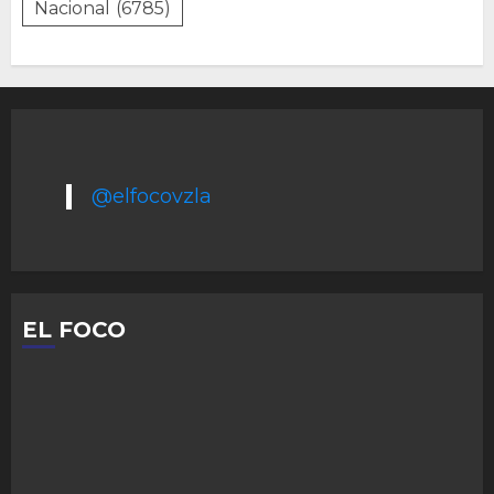
Nacional
(6785)
@elfocovzla
EL FOCO