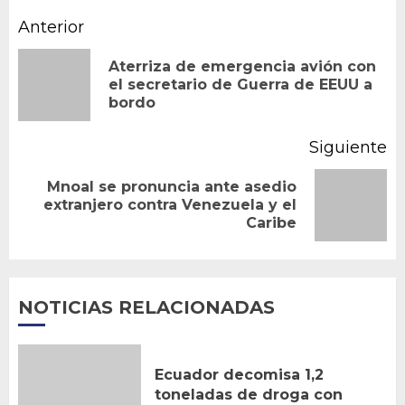
Navegación
Anterior
de
Aterriza de emergencia avión con
En
el secretario de Guerra de EEUU a
entradas
bordo
an
Siguiente
Mnoal se pronuncia ante asedio
Siguiente
extranjero contra Venezuela y el
Caribe
entrada:
NOTICIAS RELACIONADAS
Ecuador decomisa 1,2
toneladas de droga con