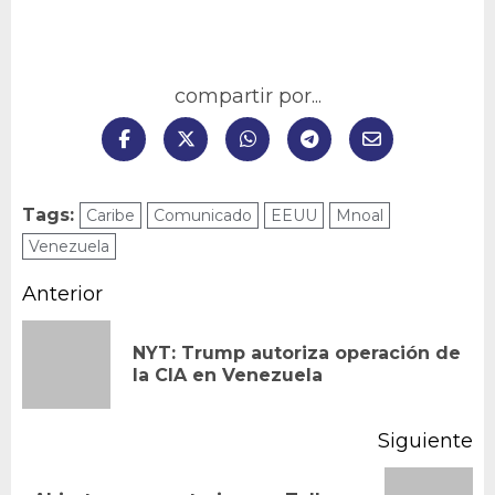
compartir por...
Tags:
Caribe
Comunicado
EEUU
Mnoal
Venezuela
Navegación
Anterior
de
NYT: Trump autoriza operación de
En
entradas
la CIA en Venezuela
an
Siguiente