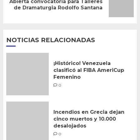
Abierta convocatoria para Talleres
Siguiente
de Dramaturgia Rodolfo Santana
entrada:
NOTICIAS RELACIONADAS
¡Histórico! Venezuela
clasificó al FIBA AmeriCup
Femenino
0
Incendios en Grecia dejan
cinco muertos y 10.000
desalojados
0