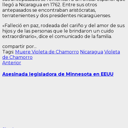
llegó a Nicaragua en 1762. Entre sus otros
antepasados se encontraban aristócratas,
terratenientes y dos presidentes nicaragüenses.
«Falleció en paz, rodeada del cariño y del amor de sus
hijos y de las personas que le brindaron un cuido
extraordinario», dice el comunicado de la familia.
compartir por...
Tags:
Muere Violeta de Chamorro
Nicaragua
Violeta
de Chamorro
Navegación
Entrada
Anterior
anterior:
de
Asesinada legisladora de Minnesota en EEUU
entradas