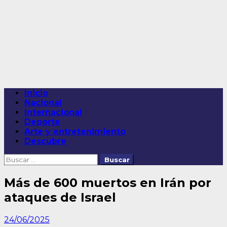
Saltar
al
contenido
Menú
Inicio
principal
Nacional
Internacional
Deporte
Arte y entretenimiento
Descubre
Buscar:
Más de 600 muertos en Irán por
ataques de Israel
24/06/2025