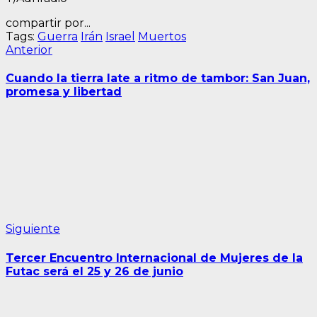
compartir por...
Tags:
Guerra
Irán
Israel
Muertos
Navegación
Entrada
Anterior
anterior:
de
Cuando la tierra late a ritmo de tambor: San Juan,
entradas
promesa y libertad
Siguiente
Siguiente
entrada:
Tercer Encuentro Internacional de Mujeres de la
Futac será el 25 y 26 de junio