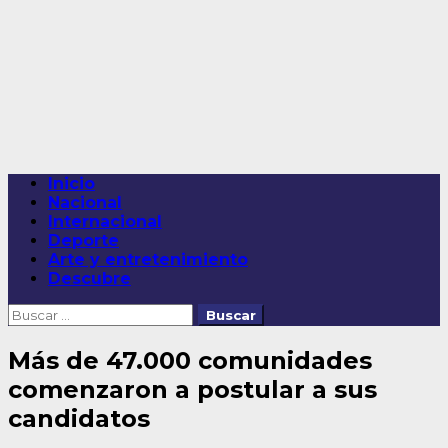
Saltar
al
contenido
Menú
Inicio
principal
Nacional
Internacional
Deporte
Arte y entretenimiento
Descubre
Buscar:
Más de 47.000 comunidades
comenzaron a postular a sus
candidatos