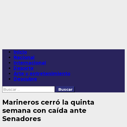
Saltar
al
contenido
Menú
Inicio
principal
Nacional
Internacional
Deporte
Arte y entretenimiento
Descubre
Buscar:
Marineros cerró la quinta
semana con caída ante
Senadores