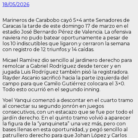
18/05/2026
Marineros de Carabobo cayó 5×4 ante Senadores de
Caracas la tarde de este domingo 17 de marzo en el
estadio José Bernardo Pérez de Valencia. La ofensiva
naviera no pudo batear oportunamente a pesar de
los 10 indiscutibles que ligaron y cerraron la semana
con registro de 12 triunfos y 14 caídas.
Micael Ramírez dio sencillo al jardinero derecho para
remolcar a Gabriel Rodríguez desde tercer y en
jugada Luis Rodríguez también pisó la registradora.
Rayder Ascanio sacrificó hacia la parte izquierda del
campo para que Camilo Gutiérrez colocara el 3×0.
Todo esto ocurrió en el segundo inning.
Yoel Yanqui comenzó a descontar en el cuarto tramo
al conectar su segundo jonrón en juegos
consecutivos, con un estacazo que se fue por todo el
jardín derecho. En el quinto tramo volvió a aparecer
la figura de la “yanquineta” una vez más, pero con
bases llenas en esta oportunidad, y pegó sencillo al
patrullero derecho para que Johan López y Carlos