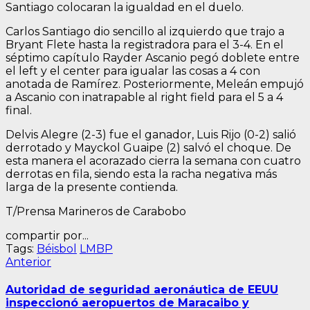
Santiago colocaran la igualdad en el duelo.
Carlos Santiago dio sencillo al izquierdo que trajo a
Bryant Flete hasta la registradora para el 3-4. En el
séptimo capítulo Rayder Ascanio pegó doblete entre
el left y el center para igualar las cosas a 4 con
anotada de Ramírez. Posteriormente, Meleán empujó
a Ascanio con inatrapable al right field para el 5 a 4
final.
Delvis Alegre (2-3) fue el ganador, Luis Rijo (0-2) salió
derrotado y Mayckol Guaipe (2) salvó el choque. De
esta manera el acorazado cierra la semana con cuatro
derrotas en fila, siendo esta la racha negativa más
larga de la presente contienda.
T/Prensa Marineros de Carabobo
compartir por...
Tags:
Béisbol
LMBP
Navegación
Entrada
Anterior
anterior:
de
Autoridad de seguridad aeronáutica de EEUU
entradas
inspeccionó aeropuertos de Maracaibo y