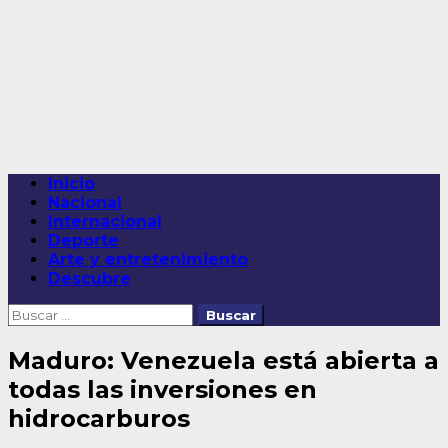
Saltar
al
contenido
Menú
Inicio
principal
Nacional
Internacional
Deporte
Arte y entretenimiento
Descubre
Buscar:
Maduro: Venezuela está abierta a
todas las inversiones en
hidrocarburos