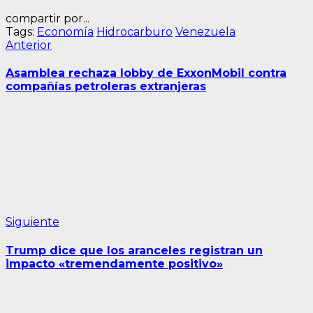
compartir por...
Tags:
Economía
Hidrocarburo
Venezuela
Navegación
Entrada
Anterior
anterior:
de
Asamblea rechaza lobby de ExxonMobil contra
entradas
compañías petroleras extranjeras
Siguiente
Siguiente
entrada:
Trump dice que los aranceles registran un
impacto «tremendamente positivo»