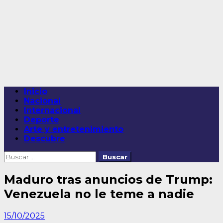
Saltar
al
contenido
Menú
Inicio
principal
Nacional
Internacional
Deporte
Arte y entretenimiento
Descubre
Buscar:
Maduro tras anuncios de Trump:
Venezuela no le teme a nadie
15/10/2025