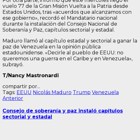
Por otra parte, informó que este miércoles llegó el
vuelo 77 de la Gran Misión Vuelta a la Patria desde
Estados Unidos, tras «acuerdos que alcanzamos con
ese gobierno», recordó el Mandatario nacional
durante la instalación del Consejo Nacional de
Soberanía y Paz, capítulos sectorial y estadal.
Maduro llamó al capítulo estadal y sectorial a ganar la
paz de Venezuela en la opinión pública
estadounidense. «Decirle al pueblo de EEUU: no
queremos una guerra en el Caribe y en Venezuela»,
subrayó.
T/Nancy Mastronardi
compartir por...
Tags:
EEUU
Nicolás Maduro
Trump
Venezuela
Navegación
Entrada
Anterior
anterior:
de
Consejo de soberanía y paz instaló capítulos
entradas
sectorial y estadal