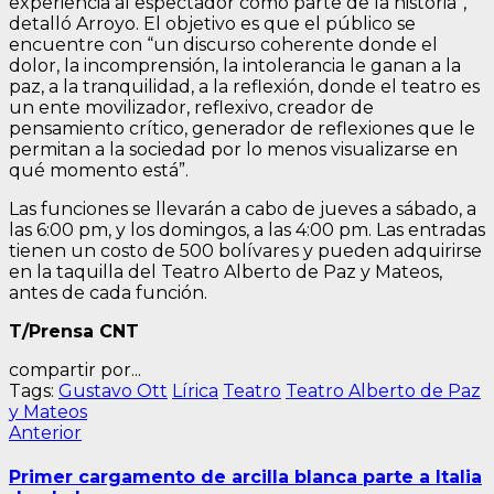
experiencia al espectador como parte de la historia”,
detalló Arroyo. El objetivo es que el público se
encuentre con “un discurso coherente donde el
dolor, la incomprensión, la intolerancia le ganan a la
paz, a la tranquilidad, a la reflexión, donde el teatro es
un ente movilizador, reflexivo, creador de
pensamiento crítico, generador de reflexiones que le
permitan a la sociedad por lo menos visualizarse en
qué momento está”.
Las funciones se llevarán a cabo de jueves a sábado, a
las 6:00 pm, y los domingos, a las 4:00 pm. Las entradas
tienen un costo de 500 bolívares y pueden adquirirse
en la taquilla del Teatro Alberto de Paz y Mateos,
antes de cada función.
T/Prensa CNT
compartir por...
Tags:
Gustavo Ott
Lírica
Teatro
Teatro Alberto de Paz
y Mateos
Navegación
Entrada
Anterior
anterior:
de
Primer cargamento de arcilla blanca parte a Italia