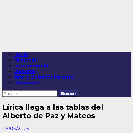
Saltar
al
contenido
Menú
Inicio
principal
Nacional
Internacional
Deporte
Arte y entretenimiento
Descubre
Buscar:
Lírica llega a las tablas del
Alberto de Paz y Mateos
09/06/2025