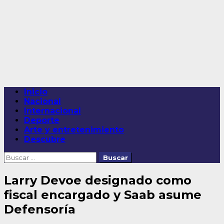
Saltar
al
contenido
Menú
Inicio
principal
Nacional
Internacional
Deporte
Arte y entretenimiento
Descubre
Buscar:
Larry Devoe designado como
fiscal encargado y Saab asume
Defensoría