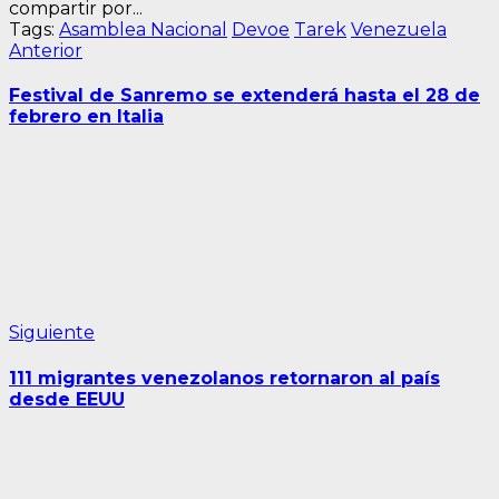
compartir por...
Tags:
Asamblea Nacional
Devoe
Tarek
Venezuela
Navegación
Entrada
Anterior
anterior:
de
Festival de Sanremo se extenderá hasta el 28 de
entradas
febrero en Italia
Siguiente
Siguiente
entrada:
111 migrantes venezolanos retornaron al país
desde EEUU