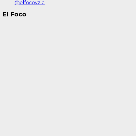
@elfocovzla
El Foco