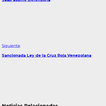
entradas
Siguiente
Siguiente
entrada:
Sancionada Ley de la Cruz Roja Venezolana
Noticias Relacionadas