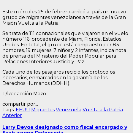
Este miércoles 25 de febrero arribó al país un nuevo
grupo de migrantes venezolanos a través de la Gran
Misión Vuelta a la Patria.
Se trata de 111 connacionales que viajaron en el vuelo
número 116, procedente de Miami, Florida, Estados
Unidos. En total, el grupo está compuesto por 83
hombres, 19 mujeres, 7 niños y 2 infantes, indica nota
de prensa del Ministerio del Poder Popular para
Relaciones Interiores Justicia y Paz.
Cada uno de los pasajeros recibió los protocolos
necesarios, enmarcados en la garantía de los
Derechos Humanos (DDHH).
T/Redacción Mazo
compartir por...
Tags:
EEUU
Migrantes
Venezuela
Vuelta a la Patria
Navegación
Entrada
Anterior
anterior:
de
Larry Devoe designado como fiscal encargado y
Saab asume Defensoría