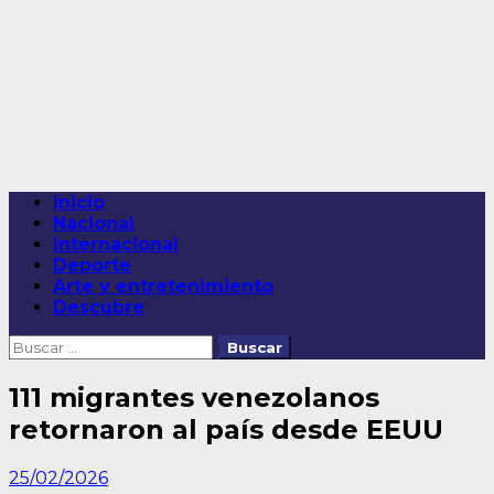
Saltar
al
contenido
Menú
Inicio
principal
Nacional
Internacional
Deporte
Arte y entretenimiento
Descubre
Buscar:
111 migrantes venezolanos
retornaron al país desde EEUU
25/02/2026