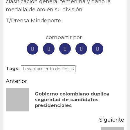
clasificación general femenina y ganó la
medalla de oro en su división.
T/Prensa Mindeporte
compartir por...
Tags:
Levantamiento de Pesas
Navegación
Anterior
de
Gobierno colombiano duplica
En
seguridad de candidatos
entradas
presidenciales
an
Siguiente