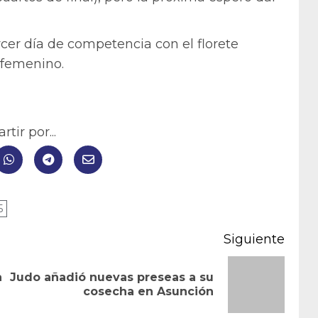
rcer día de competencia con el florete
l femenino.
tir por...
5
Siguiente
a
Judo añadió nuevas preseas a su
Entrada
Siguiente
cosecha en Asunción
anterior:
entrada: