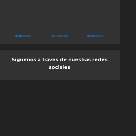
@elfocovzla
@elfocovzla
@elfocovzla
Síguenos a través de nuestras redes
sociales