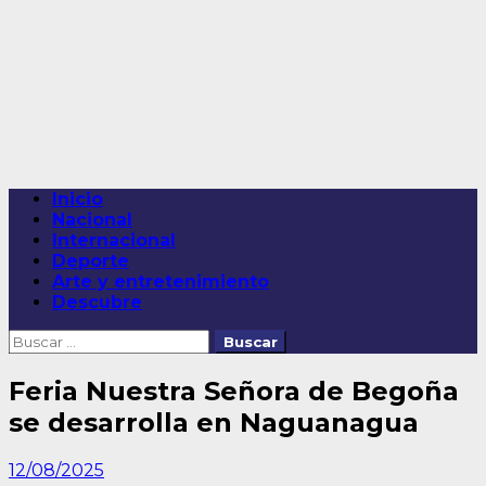
Saltar
al
contenido
Menú
Inicio
principal
Nacional
Internacional
Deporte
Arte y entretenimiento
Descubre
Buscar:
Feria Nuestra Señora de Begoña
se desarrolla en Naguanagua
12/08/2025