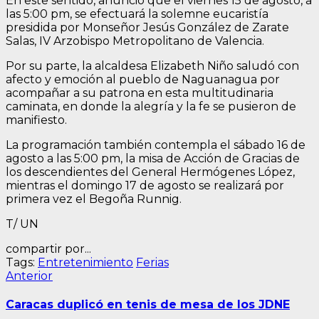
En este sentido, anunció que el viernes 15 de agosto, a
las 5:00 pm, se efectuará la solemne eucaristía
presidida por Monseñor Jesús González de Zarate
Salas, IV Arzobispo Metropolitano de Valencia.
Por su parte, la alcaldesa Elizabeth Niño saludó con
afecto y emoción al pueblo de Naguanagua por
acompañar a su patrona en esta multitudinaria
caminata, en donde la alegría y la fe se pusieron de
manifiesto.
La programación también contempla el sábado 16 de
agosto a las 5:00 pm, la misa de Acción de Gracias de
los descendientes del General Hermógenes López,
mientras el domingo 17 de agosto se realizará por
primera vez el Begoña Runnig.
T/ UN
compartir por...
Tags:
Entretenimiento
Ferias
Navegación
Entrada
Anterior
anterior:
de
Caracas duplicó en tenis de mesa de los JDNE