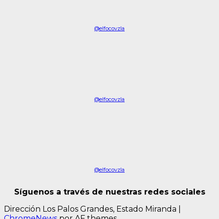
@elfocovzla
@elfocovzla
@elfocovzla
Síguenos a través de nuestras redes sociales
Dirección Los Palos Grandes, Estado Miranda
|
ChromeNews
por AF themes.