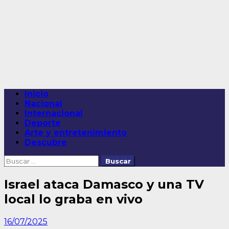
Saltar
al
contenido
Menú
Inicio
principal
Nacional
Internacional
Deporte
Arte y entretenimiento
Descubre
Buscar:
Israel ataca Damasco y una TV
local lo graba en vivo
16/07/2025