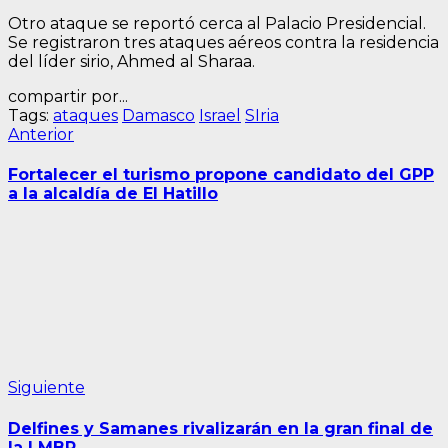
Otro ataque se reportó cerca al Palacio Presidencial.
Se registraron tres ataques aéreos contra la residencia
del líder sirio, Ahmed al Sharaa.
compartir por...
Tags:
ataques
Damasco
Israel
SIria
Navegación
Entrada
Anterior
anterior:
de
Fortalecer el turismo propone candidato del GPP
entradas
a la alcaldía de El Hatillo
Siguiente
Siguiente
entrada:
Delfines y Samanes rivalizarán en la gran final de
la LMBP