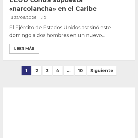
EEUU contra supuesta
«narcolancha» en el Caribe
22/06/2026
0
El Ejército de Estados Unidos asesinó este
domingo a dos hombres en un nuevo...
LEER MÁS
Paginación
1
2
3
4
…
10
Siguiente
de
entradas