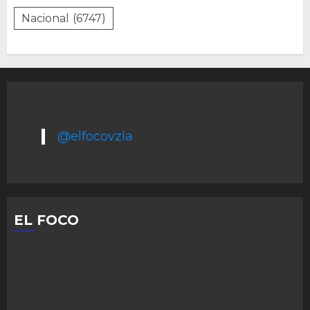
Nacional
(6747)
@elfocovzla
EL FOCO