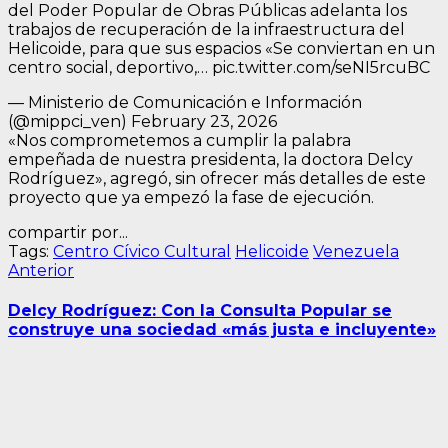
del Poder Popular de Obras Públicas adelanta los
trabajos de recuperación de la infraestructura del
Helicoide, para que sus espacios «Se conviertan en un
centro social, deportivo,… pic.twitter.com/seNI5rcuBC
— Ministerio de Comunicación e Información
(@mippci_ven) February 23, 2026
«Nos comprometemos a cumplir la palabra
empeñada de nuestra presidenta, la doctora Delcy
Rodríguez», agregó, sin ofrecer más detalles de este
proyecto que ya empezó la fase de ejecución.
compartir por...
Tags:
Centro Cívico Cultural
Helicoide
Venezuela
Navegación
Entrada
Anterior
anterior:
de
Delcy Rodríguez: Con la Consulta Popular se
entradas
construye una sociedad «más justa e incluyente»