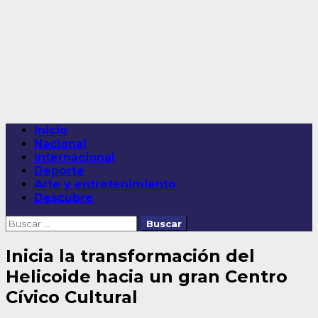
Saltar
al
contenido
Menú
Inicio
principal
Nacional
Internacional
Deporte
Arte y entretenimiento
Descubre
Buscar:
Inicia la transformación del
Helicoide hacia un gran Centro
Cívico Cultural