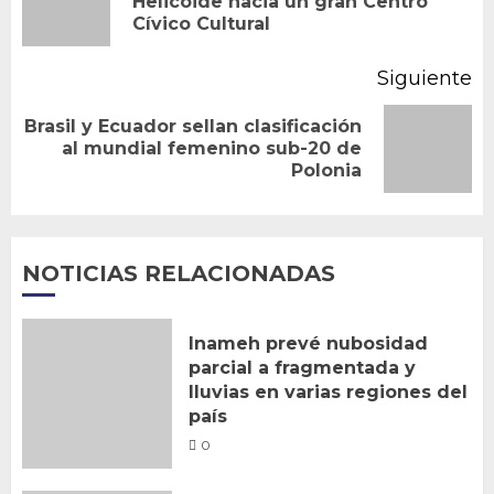
Helicoide hacia un gran Centro
entradas
Cívico Cultural
an
Siguiente
Brasil y Ecuador sellan clasificación
Siguiente
al mundial femenino sub-20 de
Polonia
entrada:
NOTICIAS RELACIONADAS
Inameh prevé nubosidad
parcial a fragmentada y
lluvias en varias regiones del
país
0