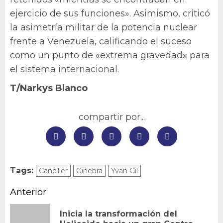
ejercicio de sus funciones». Asimismo, criticó
la asimetría militar de la potencia nuclear
frente a Venezuela, calificando el suceso
como un punto de «extrema gravedad» para
el sistema internacional.
T/Narkys Blanco
compartir por...
Tags:
Canciller
Ginebra
Yvan Gil
Navegación
Anterior
de
Inicia la transformación del
En