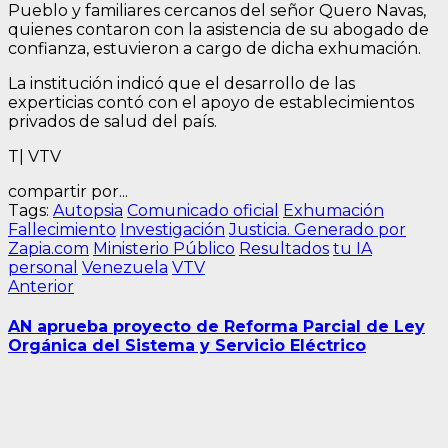
Pueblo y familiares cercanos del señor Quero Navas,
quienes contaron con la asistencia de su abogado de
confianza, estuvieron a cargo de dicha exhumación.
La institución indicó que el desarrollo de las
experticias contó con el apoyo de establecimientos
privados de salud del país.
T| VTV
compartir por...
Tags:
Autopsia
Comunicado oficial
Exhumación
Fallecimiento
Investigación
Justicia. Generado por
Zapia.com
Ministerio Público
Resultados
tu IA
personal
Venezuela
VTV
Navegación
Entrada
Anterior
anterior:
de
AN aprueba proyecto de Reforma Parcial de Ley
entradas
Orgánica del Sistema y Servicio Eléctrico