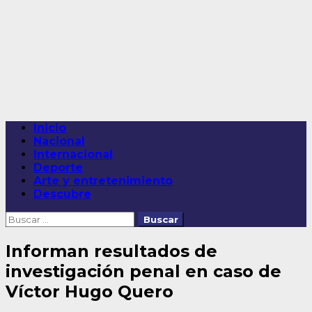
Saltar
al
contenido
Menú
Inicio
principal
Nacional
Internacional
Deporte
Arte y entretenimiento
Descubre
Buscar:
Informan resultados de
investigación penal en caso de
Víctor Hugo Quero