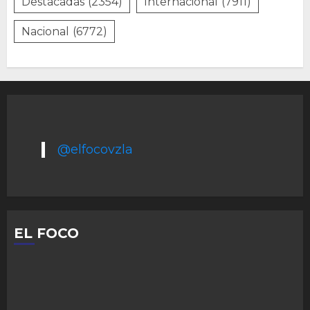
Destacadas
(2354)
Internacional
(7911)
Nacional
(6772)
@elfocovzla
EL FOCO