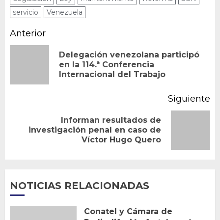
servicio
Venezuela
Navegación
Anterior
de
Delegación venezolana participó
En
en la 114.ª Conferencia
entradas
Internacional del Trabajo
an
Siguiente
Informan resultados de
Siguiente
investigación penal en caso de
Víctor Hugo Quero
entrada:
NOTICIAS RELACIONADAS
Conatel y Cámara de