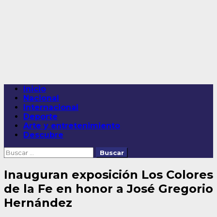
Saltar
al
contenido
Menú
Inicio
principal
Nacional
Internacional
Deporte
Arte y entretenimiento
Descubre
Buscar:
Inauguran exposición Los Colores
de la Fe en honor a José Gregorio
Hernández