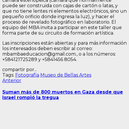
cámara estenopeica (cámara que normalmente
puede ser construida con cajas de cartón o latas, y
que no tiene lentes ni elementos electrónicos, sino un
pequeño orificio donde ingresa la luz), y hacer el
proceso de revelado fotográfico en laboratorio. El
equipo del MBA invita a participar en este taller que
forma parte de su circuito de formación artística.
Las inscripciones están abiertas y para más información
los interesados deben escribir al correo:
mbambaeducacion@gmail.com., o a los números:
+584121725289 y +5841456 8054.
compartir por...
Tags:
Fotografía
Museo de Bellas Artes
Navegación
Entrada
Anterior
anterior:
de
Suman más de 800 muertos en Gaza desde que
entradas
Israel rompió la tregua