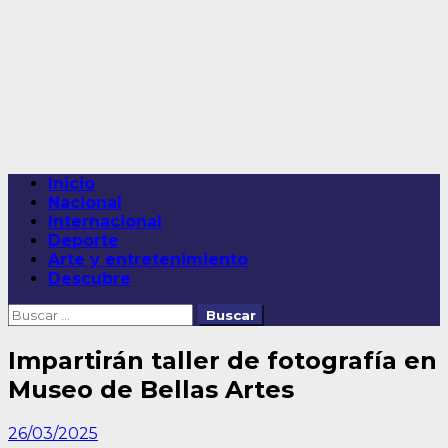
Saltar
al
contenido
Menú
Inicio
principal
Nacional
Internacional
Deporte
Arte y entretenimiento
Descubre
Buscar:
Impartirán taller de fotografía en
Museo de Bellas Artes
26/03/2025