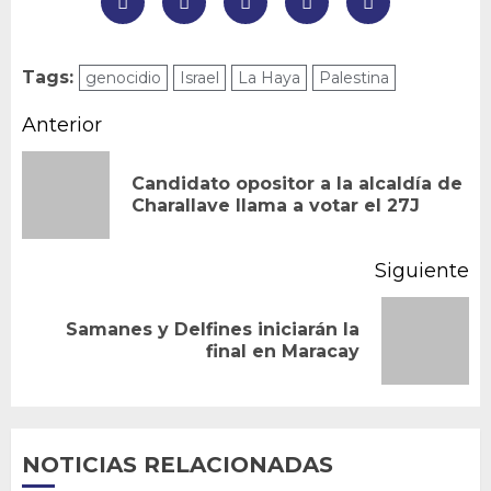
Tags:
genocidio
Israel
La Haya
Palestina
Navegación
Anterior
de
Candidato opositor a la alcaldía de
En
entradas
Charallave llama a votar el 27J
an
Siguiente
Samanes y Delfines iniciarán la
Siguiente
final en Maracay
entrada:
NOTICIAS RELACIONADAS