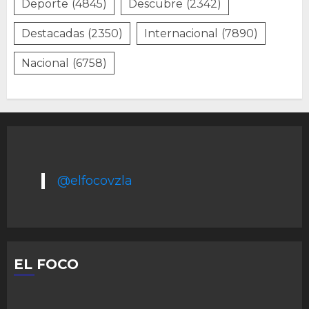
Deporte
(4845)
Descubre
(2342)
Destacadas
(2350)
Internacional
(7890)
Nacional
(6758)
@elfocovzla
EL FOCO