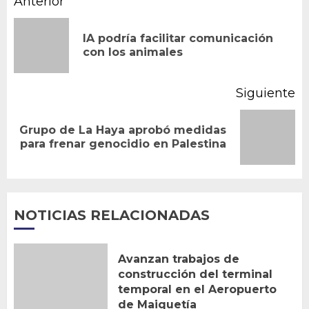
Navegación
Anterior
de
IA podría facilitar comunicación
En
entradas
con los animales
an
Siguiente
Grupo de La Haya aprobó medidas
Siguiente
para frenar genocidio en Palestina
entrada:
NOTICIAS RELACIONADAS
Avanzan trabajos de
construcción del terminal
temporal en el Aeropuerto
de Maiquetía