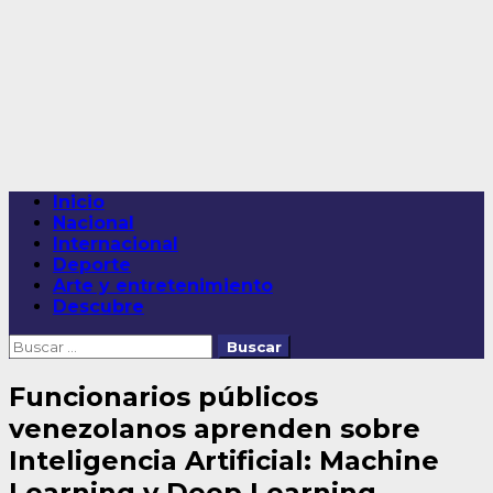
Saltar
al
contenido
Menú
Inicio
principal
Nacional
Internacional
Deporte
Arte y entretenimiento
Descubre
Buscar:
Funcionarios públicos
venezolanos aprenden sobre
Inteligencia Artificial: Machine
Learning y Deep Learning