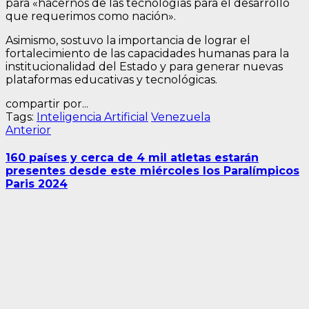
para «hacernos de las tecnologías para el desarrollo
que requerimos como nación».
Asimismo, sostuvo la importancia de lograr el
fortalecimiento de las capacidades humanas para la
institucionalidad del Estado y para generar nuevas
plataformas educativas y tecnológicas.
compartir por...
Tags:
Inteligencia Artificial
Venezuela
Navegación
Entrada
Anterior
anterior:
de
160 países y cerca de 4 mil atletas estarán
entradas
presentes desde este miércoles los Paralímpicos
Paris 2024