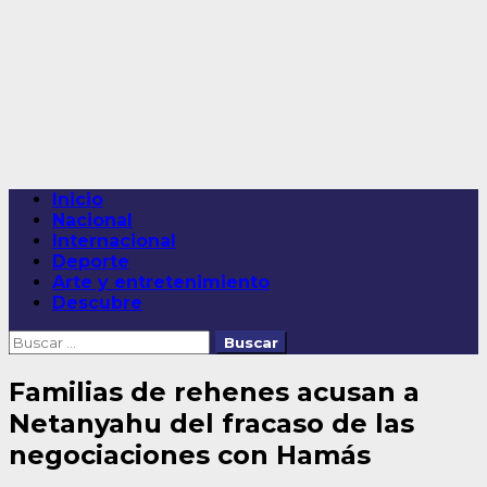
Saltar
al
contenido
Menú
Inicio
principal
Nacional
Internacional
Deporte
Arte y entretenimiento
Descubre
Buscar:
Familias de rehenes acusan a
Netanyahu del fracaso de las
negociaciones con Hamás