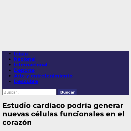
Saltar
al
contenido
Menú
Inicio
principal
Nacional
Internacional
Deporte
Arte y entretenimiento
Descubre
Buscar:
Estudio cardíaco podría generar
nuevas células funcionales en el
corazón