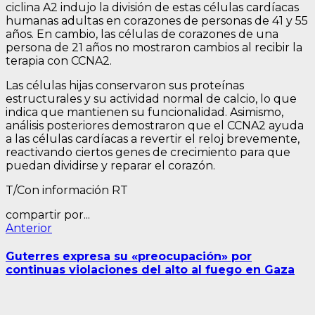
ciclina A2 indujo la división de estas células cardíacas
humanas adultas en corazones de personas de 41 y 55
años. En cambio, las células de corazones de una
persona de 21 años no mostraron cambios al recibir la
terapia con CCNA2.
Las células hijas conservaron sus proteínas
estructurales y su actividad normal de calcio, lo que
indica que mantienen su funcionalidad. Asimismo,
análisis posteriores demostraron que el CCNA2 ayuda
a las células cardíacas a revertir el reloj brevemente,
reactivando ciertos genes de crecimiento para que
puedan dividirse y reparar el corazón.
T/Con información RT
compartir por...
Navegación
Entrada
Anterior
anterior:
de
Guterres expresa su «preocupación» por
entradas
continuas violaciones del alto al fuego en Gaza