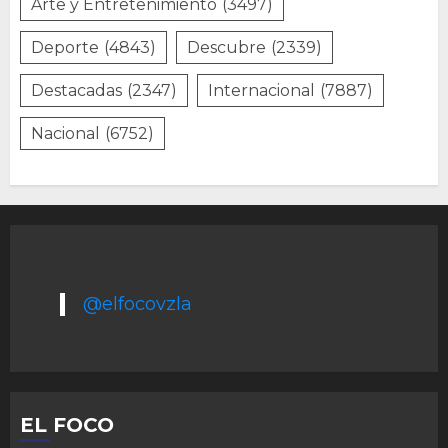
Arte y Entretenimiento
(3497)
Deporte
(4843)
Descubre
(2339)
Destacadas
(2347)
Internacional
(7887)
Nacional
(6752)
@elfocovzla
EL FOCO