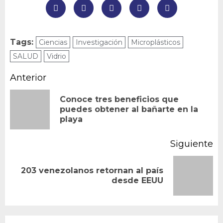
Tags:
Ciencias
Investigación
Microplásticos
SALUD
Vidrio
Navegación
Anterior
de
Conoce tres beneficios que
En
puedes obtener al bañarte en la
entradas
playa
an
Siguiente
203 venezolanos retornan al país
Siguiente
desde EEUU
entrada: